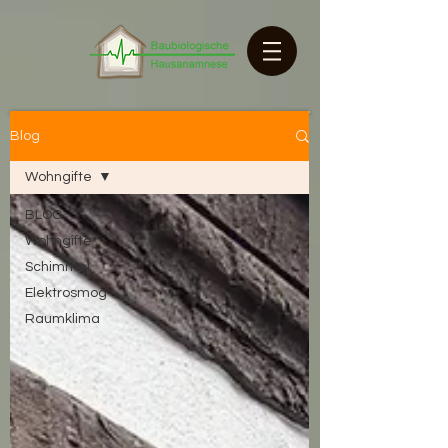
Blog
Wohngifte
BLOG
Wohngifte
Schimmel
Elektrosmog
Raumklima