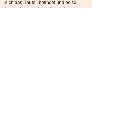
sich das Bauteil befindet und es so 
kennzeichnen, dass niemand 
unbefugtes mechanisch das Bauteil 
bearbeitet.
Wohngifte
Asbest
Wohngifte
Alle ansehen
Aktuelle Beiträge