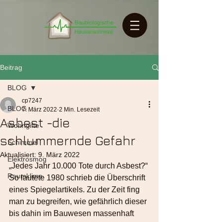
Beitrag
BLOG
cp7247
BLOG
7. März 2022
2 Min. Lesezeit
Asbest -die
Wohngifte
schlummernde Gefahr
Schimmel
Aktualisiert:
9. März 2022
Elektrosmog
„Jedes Jahr 10.000 Tote durch Asbest?“ 
Raumklima
So lautete 1980 schrieb die Überschrift 
eines Spiegelartikels. Zu der Zeit fing 
man zu begreifen, wie gefährlich dieser 
bis dahin im Bauwesen massenhaft 