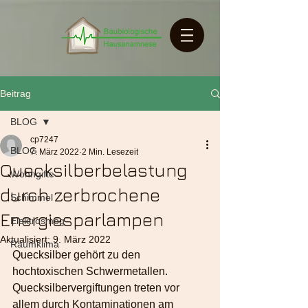
Beitrag
BLOG
cp7247
BLOG
7. März 2022
2 Min. Lesezeit
Quecksilberbelastung
Wohngifte
durch zerbrochene
Schimmel
Energiesparlampen
Elektrosmog
Aktualisiert:
9. März 2022
Raumklima
Quecksilber gehört zu den 
hochtoxischen Schwermetallen. 
Quecksilbervergiftungen treten vor 
allem durch Kontaminationen am 