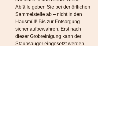
Abfälle geben Sie bei der örtlichen 
Sammelstelle ab – nicht in den 
Hausmüll! Bis zur Entsorgung 
sicher aufbewahren. Erst nach 
dieser Grobreinigung kann der 
Staubsauger eingesetzt werden. 
Wichtig: Während des Saugens 
und danach gut lüften. 
Staubsaugerbeutel und 
Feinstaubfilter sowie alle 
Reinigungsutensilien entsorgen 
Sie in der Restmülltonne 
außerhalb des Hauses.
Im Anschluss an alle 
Reinigungsmaßnahmen lüften Sie 
noch einige Zeit. Danach die 
Hände gründlich waschen.