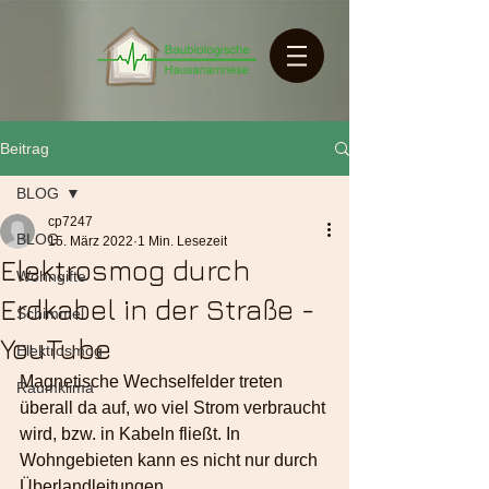
Beitrag
BLOG
cp7247
BLOG
15. März 2022
1 Min. Lesezeit
Elektrosmog durch
Wohngifte
Erdkabel in der Straße -
Schimmel
YouTube
Elektrosmog
Magnetische Wechselfelder treten 
Raumklima
überall da auf, wo viel Strom verbraucht 
wird, bzw. in Kabeln fließt. In 
Wohngebieten kann es nicht nur durch 
Überlandleitungen 